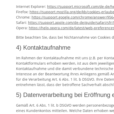
Internet Explorer:
https://support.microsoft.com
/de-de
/h
Firefox:
https://support.mozilla.org
/de
/kb
/cookies-erlau
Chrome:
https://support.google.com
/chrome
/answer
/956
Safari:
https://support.apple.com
/de-de
/guide
/safari
/sfr
Opera:
https://help.opera.com
/de
/latest
/web-preference
Bitte beachten Sie, dass bei Nichtannahme von Cookies d
4) Kontaktaufnahme
Im Rahmen der Kontaktaufnahme mit uns (z.B. per Konta
Kontaktformulars erhoben werden, ist aus dem jeweiligen
Kontaktaufnahme und die damit verbundene technische Ad
Interesse an der Beantwortung Ihres Anliegens gemäß Art.
für die Verarbeitung Art. 6 Abs. 1 lit. b DSGVO. Ihre Da
entnehmen lässt, dass der betroffene Sachverhalt abschl
5) Datenverarbeitung bei Eröffnung
Gemäß Art. 6 Abs. 1 lit. b DSGVO werden personenbezoge
eines Kundenkontos mitteilen. Welche Daten erhoben werd