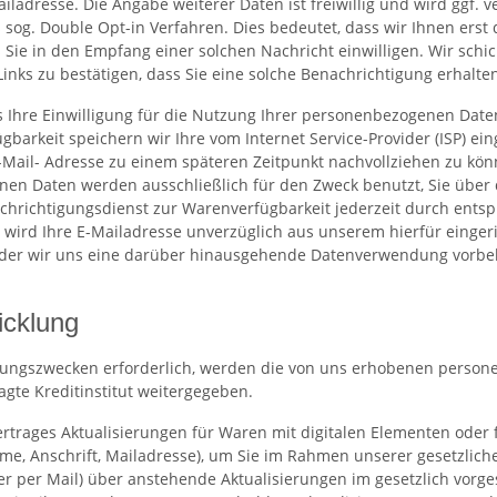
iladresse. Die Angabe weiterer Daten ist freiwillig und wird ggf.
sog. Double Opt-in Verfahren. Dies bedeutet, dass wir Ihnen ers
Sie in den Empfang einer solchen Nachricht einwilligen. Wir schic
ks zu bestätigen, dass Sie eine solche Benachrichtigung erhalten
ns Ihre Einwilligung für die Nutzung Ihrer personenbezogenen Date
arkeit speichern wir Ihre vom Internet Service-Provider (ISP) ei
Mail- Adresse zu einem späteren Zeitpunkt nachvollziehen zu kön
en Daten werden ausschließlich für den Zweck benutzt, Sie über d
achrichtigungsdienst zur Warenverfügbarkeit jederzeit durch ent
ird Ihre E-Mailadresse unverzüglich aus unserem hierfür eingerich
oder wir uns eine darüber hinausgehende Datenverwendung vorbehalt
icklung
hlungszwecken erforderlich, werden die von uns erhobenen person
te Kreditinstitut weitergegeben.
trages Aktualisierungen für Waren mit digitalen Elementen oder fü
me, Anschrift, Mailadresse), um Sie im Rahmen unserer gesetzliche
 per Mail) über anstehende Aktualisierungen im gesetzlich vorge