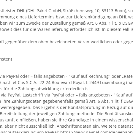
tleister DHL (DHL Paket GmbH, Sträßchensweg 10, 53113 Bonn), so g
mung eines Liefertermins bzw. zur Lieferankündigung an DHL weite
 geben wir zum Zwecke der Zustellung gemäß Art. 6 Abs. 1 lit. b 
soweit dies für die Warenlieferung erforderlich ist. In diesem Fal
kunft gegenüber dem oben bezeichneten Verantwortlichen oder geg
nsten)
ft via PayPal oder – falls angeboten - "Kauf auf Rechnung" oder „R
.r.l. et Cie, S.C.A., 22-24 Boulevard Royal, L-2449 Luxembourg (nac
es für die Zahlungsabwicklung erforderlich ist.
ia PayPal, Lastschrift via PayPal oder – falls angeboten - "Kauf a
 Ihre Zahlungsdaten gegebenenfalls gemäß Art. 6 Abs. 1 lit. f DSG
 weitergegeben. Das Ergebnis der Bonitätsprüfung in Bezug auf die
ereitstellung der jeweiligen Zahlungsmethode. Die Bonitätsauskun
auskunft einfließen, haben sie ihre Grundlage in einem wissenscha
, aber nicht ausschließlich, Anschriftendaten ein. Weitere daten
enschutzerklärung von PayPal:
https://www.paypal.com
/de
/webapp