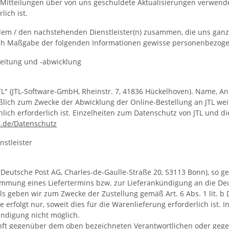
Mitteilungen über von uns geschuldete Aktualisierungen verwend
lich ist.
 dem / den nachstehenden Dienstleister(n) zusammen, die uns ganz
nach Maßgabe der folgenden Informationen gewisse personenbezoge
rbeitung und -abwicklung
JTL" (JTL-Software-GmbH, Rheinstr. 7, 41836 Hückelhoven). Name, 
ßlich zum Zwecke der Abwicklung der Online-Bestellung an JTL wei
chlich erforderlich ist. Einzelheiten zum Datenschutz von JTL und
e.de
/Datenschutz
stleister
Deutsche Post AG, Charles-de-Gaulle-Straße 20, 53113 Bonn), so geb
mung eines Liefertermins bzw. zur Lieferankündigung an die Deuts
alls geben wir zum Zwecke der Zustellung gemäß Art. 6 Abs. 1 lit
 erfolgt nur, soweit dies für die Warenlieferung erforderlich ist. 
ündigung nicht möglich.
kunft gegenüber dem oben bezeichneten Verantwortlichen oder ge