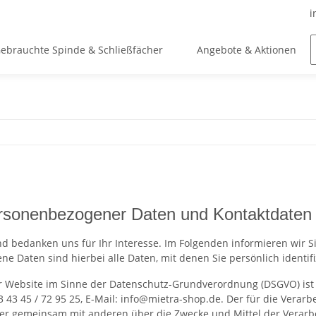
i
ebrauchte Spinde & Schließfächer
Angebote & Aktionen
ersonenbezogener Daten und Kontaktdaten 
nd bedanken uns für Ihr Interesse. Im Folgenden informieren wir
 Daten sind hierbei alle Daten, mit denen Sie persönlich identif
r Website im Sinne der Datenschutz-Grundverordnung (DSGVO) ist Mi
(0) 3 43 45 / 72 95 25, E-Mail: info@mietra-shop.de. Der für die Ve
n oder gemeinsam mit anderen über die Zwecke und Mittel der Vera