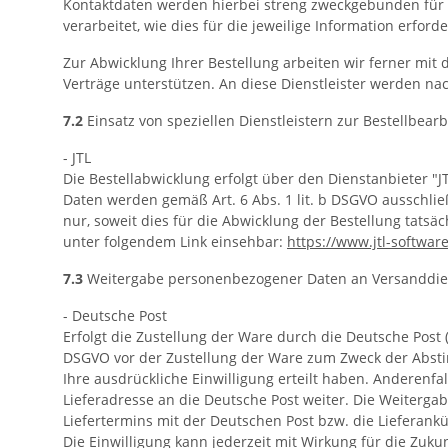
Kontaktdaten werden hierbei streng zweckgebunden für 
verarbeitet, wie dies für die jeweilige Information erforder
Zur Abwicklung Ihrer Bestellung arbeiten wir ferner mit
Verträge unterstützen. An diese Dienstleister werden 
7.2
Einsatz von speziellen Dienstleistern zur Bestellbea
- JTL
Die Bestellabwicklung erfolgt über den Dienstanbieter "
Daten werden gemäß Art. 6 Abs. 1 lit. b DSGVO ausschlie
nur, soweit dies für die Abwicklung der Bestellung tatsä
unter folgendem Link einsehbar:
https://www.jtl-softwar
7.3
Weitergabe personenbezogener Daten an Versanddien
- Deutsche Post
Erfolgt die Zustellung der Ware durch die Deutsche Post (
DSGVO vor der Zustellung der Ware zum Zweck der Abstim
Ihre ausdrückliche Einwilligung erteilt haben. Anderenf
Lieferadresse an die Deutsche Post weiter. Die Weitergabe
Liefertermins mit der Deutschen Post bzw. die Lieferank
Die Einwilligung kann jederzeit mit Wirkung für die Zu