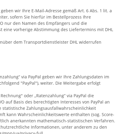
eben wir Ihre E-Mail-Adresse gemäß Art. 6 Abs. 1 lit. a
r, sofern Sie hierfür im Bestellprozess Ihre
DSGVO nur den Namen des Empfängers und die
l ist eine vorherige Abstimmung des Liefertermins mit DHL
enüber dem Transportdienstleister DHL widerrufen
atenzahlung“ via PayPal geben wir Ihre Zahlungsdaten im
hfolgend "PayPal"), weiter. Die Weitergabe erfolgt
uf Rechnung" oder „Ratenzahlung“ via PayPal die
VO auf Basis des berechtigten Interesses von PayPal an
 statistische Zahlungsausfallwahrscheinlichkeit
ft kann Wahrscheinlichkeitswerte enthalten (sog. Score-
ftlich anerkannten mathematisch-statistischen Verfahren.
schutzrechtliche Informationen, unter anderem zu den
s
/mpp
/ua
/privacy-full