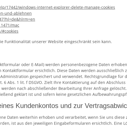
elp
/17442
/windows-internet-explorer-delete-manage-cookies
ben-und-ablehnen
47
?hl=de
&hlrm=en
i11471
/mac
s
/#cookies
ie Funktionalität unserer Website eingeschränkt sein kann.
ktformular oder E-Mail) werden personenbezogene Daten erhoben.
 Kontaktformular ersichtlich. Diese Daten werden ausschließlich 
ministration gespeichert und verwendet. Rechtsgrundlage für die
 6 Abs. 1 lit. f DSGVO. Zielt Ihre Kontaktierung auf den Abschluss 
ten werden nach abschließender Bearbeitung Ihrer Anfrage gelöscht
ießend geklärt ist und sofern keine gesetzlichen Aufbewahrungspf
 eines Kundenkontos und zur Vertragsabwi
ne Daten weiterhin erhoben und verarbeitet, wenn Sie uns diese 
en, ist aus den jeweiligen Eingabeformularen ersichtlich. Eine L