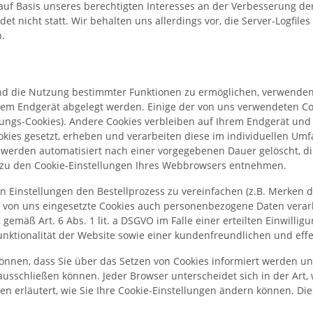
 auf Basis unseres berechtigten Interesses an der Verbesserung der
 nicht statt. Wir behalten uns allerdings vor, die Server-Logfiles
.
und die Nutzung bestimmter Funktionen zu ermöglichen, verwenden
 Ihrem Endgerät abgelegt werden. Einige der von uns verwendeten 
itzungs-Cookies). Andere Cookies verbleiben auf Ihrem Endgerät u
okies gesetzt, erheben und verarbeiten diese im individuellen U
 werden automatisiert nach einer vorgegebenen Dauer gelöscht, di
t zu den Cookie-Einstellungen Ihres Webbrowsers entnehmen.
n Einstellungen den Bestellprozess zu vereinfachen (z.B. Merken d
 von uns eingesetzte Cookies auch personenbezogene Daten verarbe
gemäß Art. 6 Abs. 1 lit. a DSGVO im Falle einer erteilten Einwillig
unktionalität der Website sowie einer kundenfreundlichen und eff
n können, dass Sie über das Setzen von Cookies informiert werden
sschließen können. Jeder Browser unterscheidet sich in der Art, wi
 erläutert, wie Sie Ihre Cookie-Einstellungen ändern können. Dies