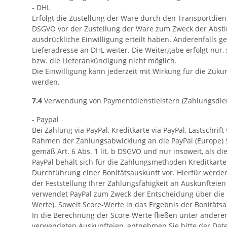
- DHL
Erfolgt die Zustellung der Ware durch den Transportdiens
DSGVO vor der Zustellung der Ware zum Zweck der Abstim
ausdrückliche Einwilligung erteilt haben. Anderenfalls
Lieferadresse an DHL weiter. Die Weitergabe erfolgt nur, 
bzw. die Lieferankündigung nicht möglich.
Die Einwilligung kann jederzeit mit Wirkung für die Zu
werden.
7.4
Verwendung von Paymentdienstleistern (Zahlungsdie
- Paypal
Bei Zahlung via PayPal, Kreditkarte via PayPal, Lastschri
Rahmen der Zahlungsabwicklung an die PayPal (Europe) S.a
gemäß Art. 6 Abs. 1 lit. b DSGVO und nur insoweit, als di
PayPal behält sich für die Zahlungsmethoden Kreditkarte v
Durchführung einer Bonitätsauskunft vor. Hierfür werden
der Feststellung Ihrer Zahlungsfähigkeit an Auskunfteien
verwendet PayPal zum Zweck der Entscheidung über die B
Werte). Soweit Score-Werte in das Ergebnis der Bonitäts
In die Berechnung der Score-Werte fließen unter anderem
verwendeten Auskunfteien, entnehmen Sie bitte der Dat