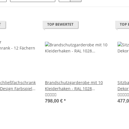
T
TOP BEWERTET
TOP 
chließfachschrank
Brandschutzgarderobe mit 10
Sitzb
 Design Farbspiel
Kleiderhaken - RAL 1028
Dekor
Melonengelb
Wand
798,00 €
*
477,