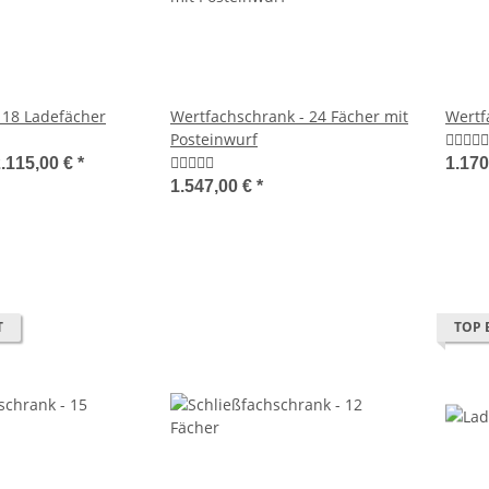
 18 Ladefächer
Wertfachschrank - 24 Fächer mit
Wertf
Posteinwurf
.115,00 €
*
1.170
1.547,00 €
*
T
TOP 