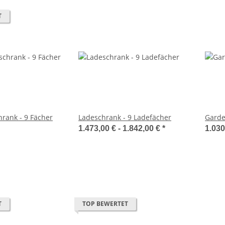
T
hrank - 9 Fächer
Ladeschrank - 9 Ladefächer
Garde
1.473,00 € -
1.842,00 €
*
1.030
T
TOP BEWERTET