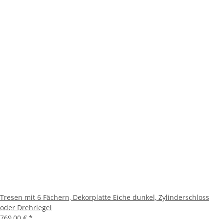
Tresen mit 6 Fächern, Dekorplatte Eiche dunkel, Zylinderschloss
oder Drehriegel
769,00 €
*