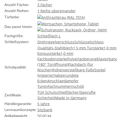
3 Fächer
Anzahl Fächer:
1 Reihe übereinander
Anzahl Reihen:
Türfarbe:
Das passt hinein:
Schließfach L
Fachgröße:
Drehriegelverschluss
Schlüsselschloss
Schließsystem:
Qualitäts-Stahlblech
1,5 mm Türstärke
1,0 mm
Korpusstärke
1,0 mm
Fachbodenstärke
Pulverlackierung
Klavierban
(180° Türöffnung)
Flachdach (für
Schulqualität:
Nischen)
höhenverstellbare Füße
Sockel
(integriert)
abgerundete
Ecken
Anschlagdämpfer
Türen
Fachnummernschild
TÜV Schulschließfächer/Geprüfte
Zertifikate:
Sicherheit
Made in Germany
5 Jahre
Händlergarantie:
Sitzbank
Lernraumkonzepte:
50,00
kg
Artikelgewicht: