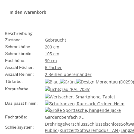
In den Warenkorb
Beschreibung
Gebraucht
Zustand:
200 cm
Schrankhöhe:
105 cm
Schrankbreite:
90 cm
Fachhöhe:
6 Fächer
Anzahl Fächer:
2 Reihen übereinander
Anzahl Reihen:
Türfarbe:
Korpusfarbe:
Das passt hinein:
Garderobenfach XL
Fachgröße:
Drehriegelverschluss
Schlüsselschloss
Softw
Schließsystem:
Public (Kurzzeit)
Softwaremodus TAN (Langze