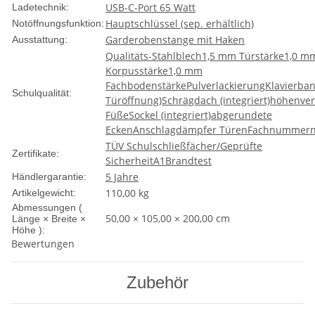
USB-C-Port 65 Watt
Ladetechnik:
Hauptschlüssel (sep. erhältlich)
Notöffnungsfunktion:
Garderobenstange mit Haken
Ausstattung:
Qualitäts-Stahlblech
1,5 mm Türstärke
1,0 m
Korpusstärke
1,0 mm
Fachbodenstärke
Pulverlackierung
Klavierban
Schulqualität:
Türöffnung)
Schrägdach (integriert)
höhenver
Füße
Sockel (integriert)
abgerundete
Ecken
Anschlagdämpfer Türen
Fachnummern
TÜV Schulschließfächer/Geprüfte
Zertifikate:
Sicherheit
A1
Brandtest
5 Jahre
Händlergarantie:
110,00
kg
Artikelgewicht:
Abmessungen (
50,00 × 105,00 × 200,00 cm
Länge × Breite ×
Höhe ):
Bewertungen
Zubehör