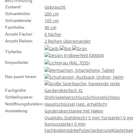
Beschreibung
Gebraucht
Zustand:
200 cm
Schrankhöhe:
105 cm
Schrankbreite:
90 cm
Fachhöhe:
6 Fächer
Anzahl Fächer:
2 Reihen übereinander
Anzahl Reihen:
Türfarbe:
Korpusfarbe:
Das passt hinein:
Garderobenfach XL
Fachgröße:
Drehriegelverschluss
Schlüsselschloss
Schließsystem:
Hauptschlüssel (sep. erhältlich)
Notöffnungsfunktion:
Garderobenstange mit Haken
Ausstattung:
Qualitäts-Stahlblech
1,5 mm Türstärke
1,0 m
Korpusstärke
1,0 mm
Fachbodenstärke
Pulverlackierung
Klavierba