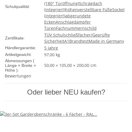
(180° Türöffnung)
Schrägdach
Schulqualität:
(integriert)
höhenverstellbare Füße
Sockel
(integriert)
abgerundete
Ecken
Anschlagdämpfer
Türen
Fachnummernschild
TÜV Schulschließfächer/Geprüfte
Zertifikate:
Sicherheit
A1
Brandtest
Made in Germany
5 Jahre
Händlergarantie:
97,00
kg
Artikelgewicht:
Abmessungen (
50,00 × 105,00 × 200,00 cm
Länge × Breite ×
Höhe ):
Bewertungen
Oder lieber NEU kaufen?