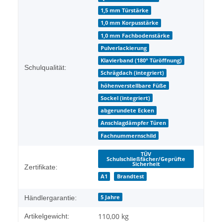
1,5 mm Türstärke
1,0 mm Korpusstärke
1,0 mm Fachbodenstärke
Pulverlackierung
Klavierband (180° Türöffnung)
Schulqualität:
Schrägdach (integriert)
höhenverstellbare Füße
Sockel (integriert)
abgerundete Ecken
Anschlagdämpfer Türen
Fachnummernschild
TÜV
Schulschließfächer/Geprüfte
Sicherheit
Zertifikate:
A1
Brandtest
5 Jahre
Händlergarantie:
110,00
kg
Artikelgewicht: