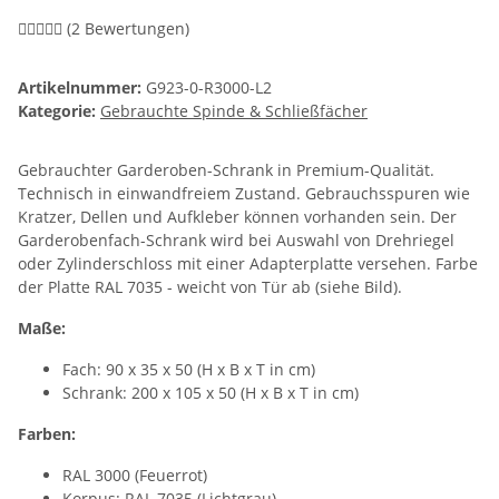
(2 Bewertungen)
Artikelnummer:
G923-0-R3000-L2
Kategorie:
Gebrauchte Spinde & Schließfächer
Gebrauchter Garderoben-Schrank in Premium-Qualität.
Technisch in einwandfreiem Zustand. Gebrauchsspuren wie
Kratzer, Dellen und Aufkleber können vorhanden sein. Der
Garderobenfach-Schrank wird bei Auswahl von Drehriegel
oder Zylinderschloss mit einer Adapterplatte versehen. Farbe
der Platte RAL 7035 - weicht von Tür ab (siehe Bild).
Maße:
Fach: 90 x 35 x 50 (H x B x T in cm)
Schrank: 200 x 105 x 50 (H x B x T in cm)
Farben:
RAL 3000 (Feuerrot)
Korpus: RAL 7035 (Lichtgrau)