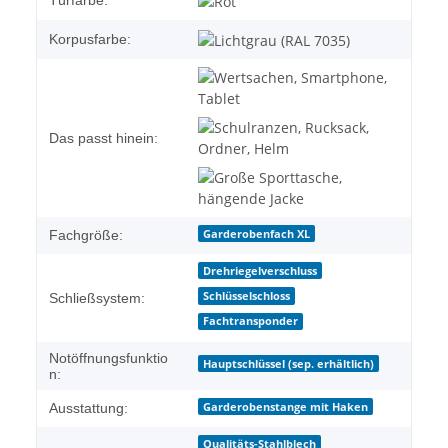
Türfarbe:
Korpusfarbe:
Das passt hinein:
Garderobenfach XL
Fachgröße:
Drehriegelverschluss
Schlüsselschloss
Schließsystem:
Fachtransponder
Notöffnungsfunktio
Hauptschlüssel (sep. erhältlich)
n:
Garderobenstange mit Haken
Ausstattung:
Qualitäts-Stahlblech