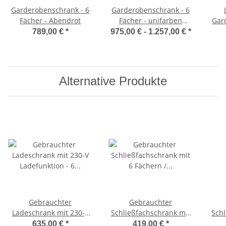
Garderobenschrank - 6
Garderobenschrank - 6
Fächer - Abendrot
Fächer - unifarben
Gar
Feuerrot
Fä
789,00 €
*
975,00 € -
1.257,00 €
*
Alternative Produkte
Gebrauchter
Gebrauchter
Ladeschrank mit 230-V
Schließfachschrank mit
Schl
Ladefunktion - 6 Fächer -
6 Fächern / Design
6 
635,00 €
*
419,00 €
*