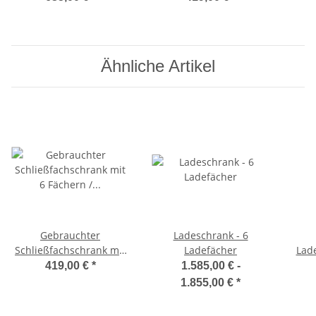
Morgentau
Erdbeerfeld
Ähnliche Artikel
Gebrauchter
Ladeschrank - 6
Schließfachschrank mit
Ladefächer
Lad
6 Fächern / D0003
65 
419,00 €
*
1.585,00 € -
Abendrot
1.855,00 €
*